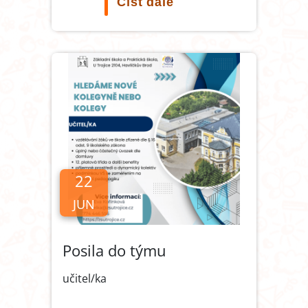
Číst dále
22
JUN
Posila do týmu
učitel/ka