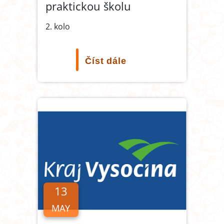
praktickou školu
2. kolo
Číst dále
13
MAY