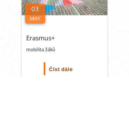
03
MAY
Erasmus+
mobilita žáků
Číst dále