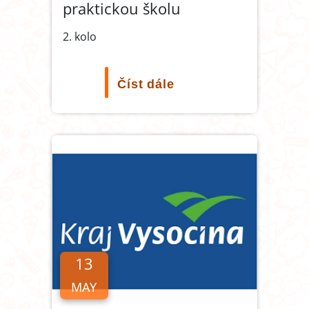
praktickou školu
2. kolo
Číst dále
13
MAY