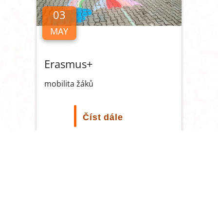
03
MAY
Erasmus+
mobilita žáků
Číst dále