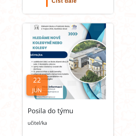
Číst dále
22
JUN
Posila do týmu
učitel/ka