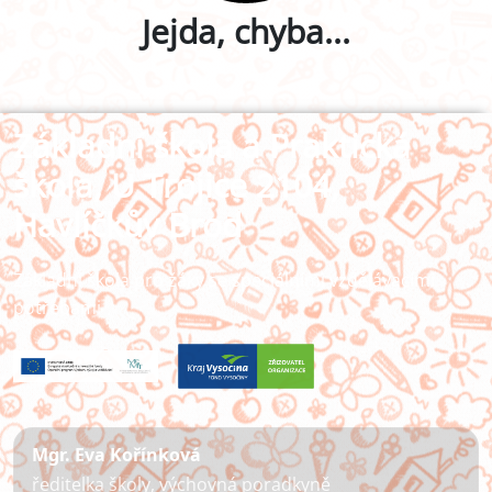
Jejda, chyba...
Základní škola a Praktická
škola, U Trojice 2104,
Havlíčkův Brod
Základní škola pro žáky se speciálními vzdělávacími
potřebami
Mgr. Eva Kořínková
ředitelka školy, výchovná poradkyně