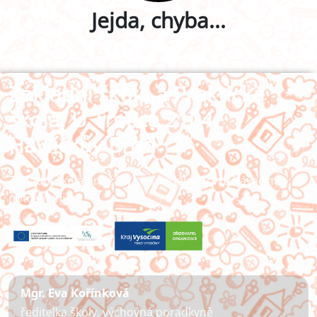
Jejda, chyba...
Základní škola a Praktická
škola, U Trojice 2104,
Havlíčkův Brod
Základní škola pro žáky se speciálními vzdělávacími
potřebami
Mgr. Eva Kořínková
ředitelka školy, výchovná poradkyně