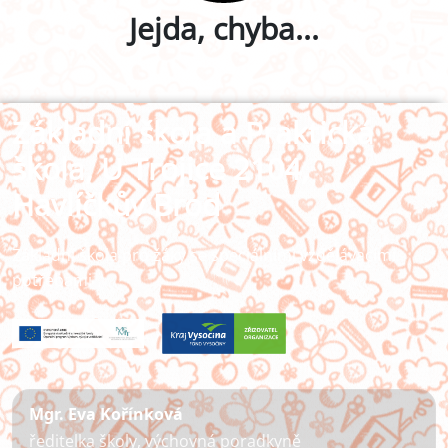
Jejda, chyba...
Základní škola a Praktická
škola, U Trojice 2104,
Havlíčkův Brod
Základní škola pro žáky se speciálními vzdělávacími
potřebami
Mgr. Eva Kořínková
ředitelka školy, výchovná poradkyně