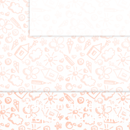
Základní škola a Prakt
Trojice 2104, Havlíčk