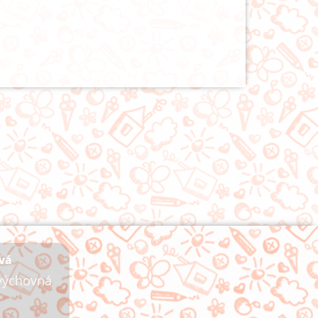
vá
 výchovná