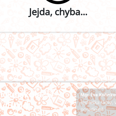
Jejda, chyba...
ická škola, U
Mgr. Eva Kořínko
ův Brod
ředitelka školy,
poradkyně