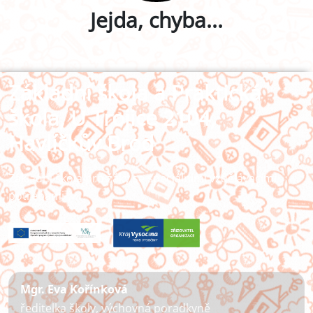
Jejda, chyba...
Základní škola a Praktická
škola, U Trojice 2104,
Havlíčkův Brod
Základní škola pro žáky se speciálními vzdělávacími
potřebami
Mgr. Eva Kořínková
ředitelka školy, výchovná poradkyně