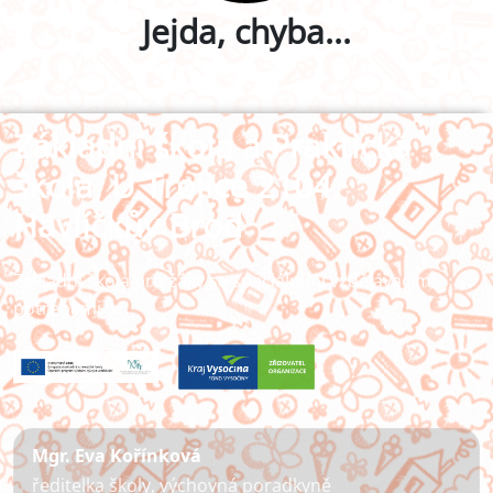
Jejda, chyba...
Základní škola a Praktická
škola, U Trojice 2104,
Havlíčkův Brod
Základní škola pro žáky se speciálními vzdělávacími
potřebami
Mgr. Eva Kořínková
ředitelka školy, výchovná poradkyně