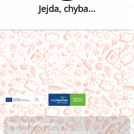
Jejda, chyba...
Základní škola a Praktická
škola, U Trojice 2104,
Havlíčkův Brod
Základní škola pro žáky se speciálními vzdělávacími
potřebami
Mgr. Eva Kořínková
ředitelka školy, výchovná poradkyně