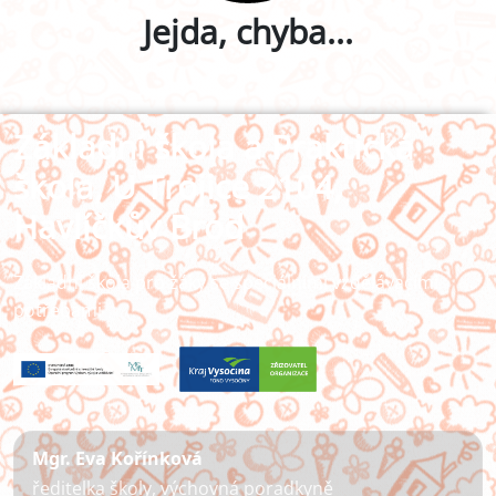
Jejda, chyba...
Základní škola a Praktická
škola, U Trojice 2104,
Havlíčkův Brod
Základní škola pro žáky se speciálními vzdělávacími
potřebami
Mgr. Eva Kořínková
ředitelka školy, výchovná poradkyně