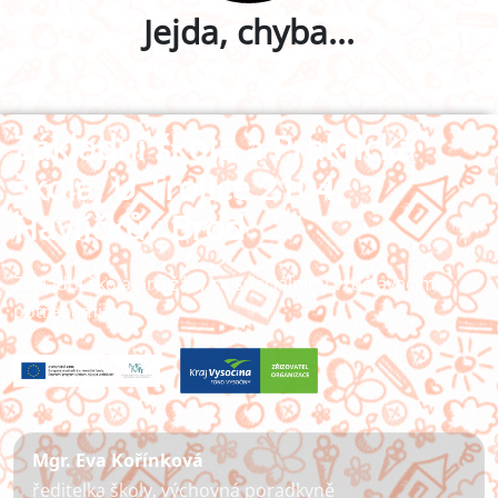
Jejda, chyba...
Základní škola a Praktická
škola, U Trojice 2104,
Havlíčkův Brod
Základní škola pro žáky se speciálními vzdělávacími
potřebami
Mgr. Eva Kořínková
ředitelka školy, výchovná poradkyně