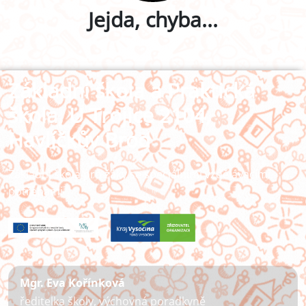
Jejda, chyba...
Základní škola a Praktická
škola, U Trojice 2104,
Havlíčkův Brod
Základní škola pro žáky se speciálními vzdělávacími
potřebami
Mgr. Eva Kořínková
ředitelka školy, výchovná poradkyně