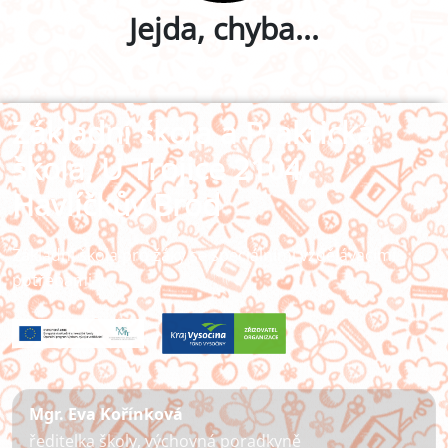
Jejda, chyba...
Základní škola a Praktická
škola, U Trojice 2104,
Havlíčkův Brod
Základní škola pro žáky se speciálními vzdělávacími
potřebami
Mgr. Eva Kořínková
ředitelka školy, výchovná poradkyně