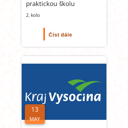
praktickou školu
2. kolo
Číst dále
13
MAY