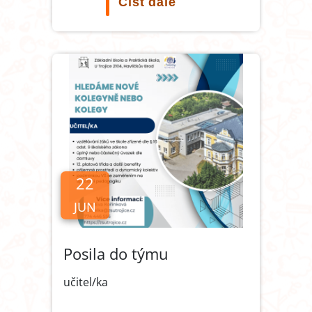
Číst dále
22
JUN
Posila do týmu
učitel/ka