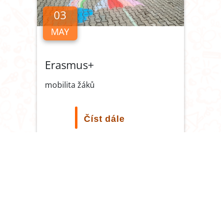
03
MAY
Erasmus+
mobilita žáků
Číst dále